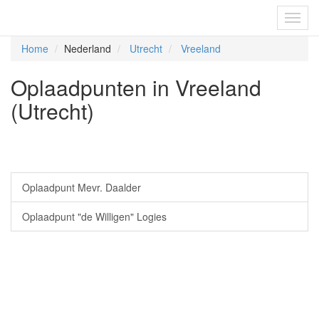
Fietsoplaadpunten.be
Toggl
navig
Home
Nederland
Utrecht
Vreeland
Oplaadpunten in Vreeland
(Utrecht)
Oplaadpunt Mevr. Daalder
Oplaadpunt "de Willigen" Logies