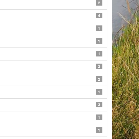
2
4
1
1
1
3
2
1
3
1
1