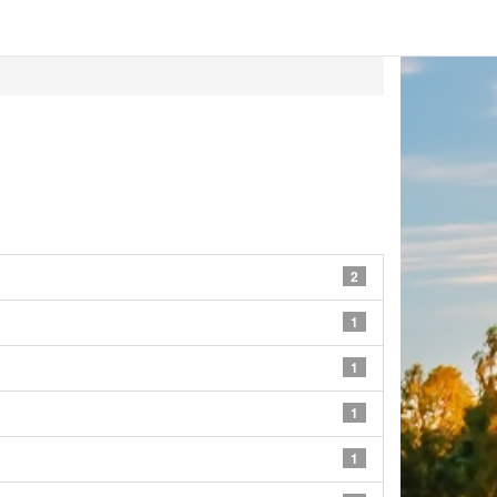
2
1
1
1
1