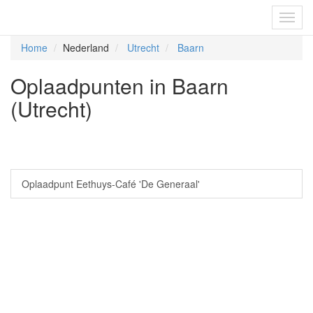
Fietsoplaadpunten.be
Toggl
navig
Home
Nederland
Utrecht
Baarn
Oplaadpunten in Baarn
(Utrecht)
Oplaadpunt Eethuys-Café 'De Generaal'