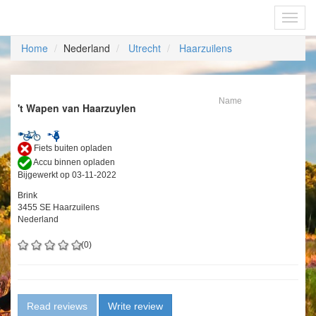
Fietsoplaadpunten.be
Toggl
navig
Home
Nederland
Utrecht
Haarzuilens
Name
't Wapen van Haarzuylen
Fiets buiten opladen
Accu binnen opladen
Bijgewerkt op 03-11-2022
Brink
3455 SE Haarzuilens
Nederland
(0)
Read reviews
Write review