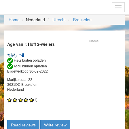
Fietsoplaadpunten.be
Toggl
navig
Home
Nederland
Utrecht
Breukelen
Name
Age van 't Hoff 2-wielers
Fiets buiten opladen
Accu binnen opladen
Bijgewerkt op 30-09-2022
Marijkestraat 22
3621DC Breukelen
Nederland
(1)
Read reviews
Write review